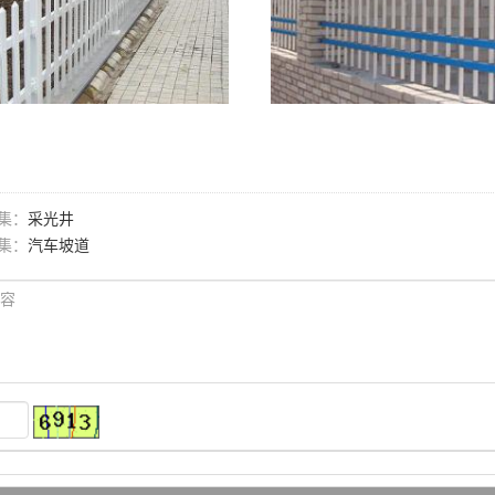
集：
采光井
集：
汽车坡道