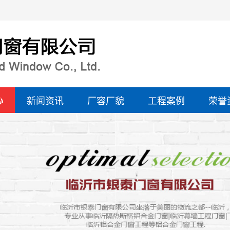
心
新闻资讯
厂容厂貌
工程案例
荣誉